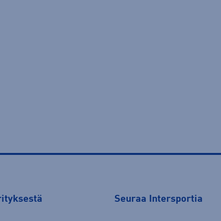
rityksestä
Seuraa Intersportia