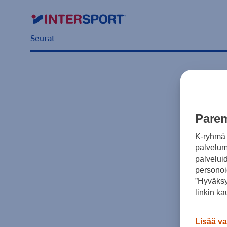
Seurat
Parem
K-ryhmä 
palvelumm
palvelui
personoi
”Hyväksy
linkin ka
Lisää va