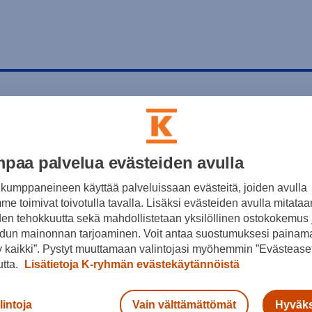
paa palvelua evästeiden avulla
kumppaneineen käyttää palveluissaan evästeitä, joiden avulla
e toimivat toivotulla tavalla. Lisäksi evästeiden avulla mitataa
den tehokkuutta sekä mahdollistetaan yksilöllinen ostokokemus 
dun mainonnan tarjoaminen. Voit antaa suostumuksesi painama
 kaikki”. Pystyt muuttamaan valintojasi myöhemmin ”Evästeaset
utta.
Lisätietoja K-ryhmän evästekäytännöistä
lintoja
Vain välttämättömät
Hyväks