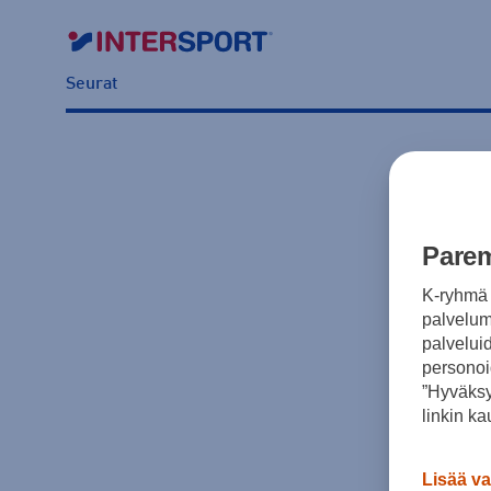
Seurat
Parem
K-ryhmä 
palvelumm
palvelui
personoi
”Hyväksy
linkin ka
Lisää va