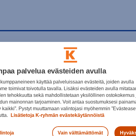
paa palvelua evästeiden avulla
kumppaneineen käyttää palveluissaan evästeitä, joiden avulla
e toimivat toivotulla tavalla. Lisäksi evästeiden avulla mitataa
den tehokkuutta sekä mahdollistetaan yksilöllinen ostokokemus 
dun mainonnan tarjoaminen. Voit antaa suostumuksesi painama
 kaikki”. Pystyt muuttamaan valintojasi myöhemmin ”Evästeaset
utta.
Lisätietoja K-ryhmän evästekäytännöistä
lintoja
Vain välttämättömät
Hyväks