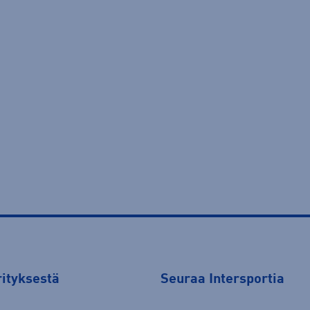
rityksestä
Seuraa Intersportia