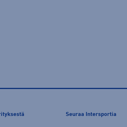
rityksestä
Seuraa Intersportia