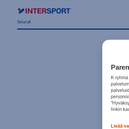
Seurat
Parem
K-ryhmä 
palvelumm
palvelui
personoi
”Hyväksy
linkin ka
Lisää va