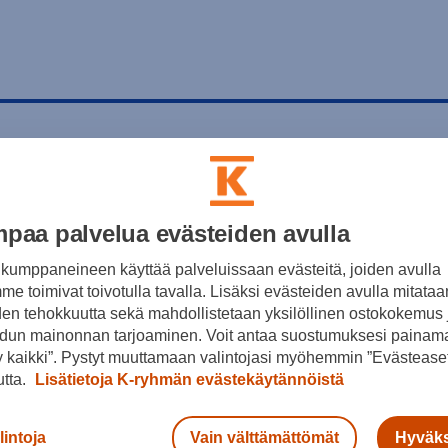
paa palvelua evästeiden avulla
kumppaneineen käyttää palveluissaan evästeitä, joiden avulla
e toimivat toivotulla tavalla. Lisäksi evästeiden avulla mitataa
den tehokkuutta sekä mahdollistetaan yksilöllinen ostokokemus 
dun mainonnan tarjoaminen. Voit antaa suostumuksesi painama
 kaikki”. Pystyt muuttamaan valintojasi myöhemmin ”Evästeaset
utta.
Lisätietoja K-ryhmän evästekäytännöistä
lintoja
Vain välttämättömät
Hyväks