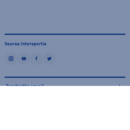
Seuraa Intersportia
instagram
youtube
facebook
twitter
Tarvitsetko apua?
Tietoa Intersportista
© Intersport Finland 2026