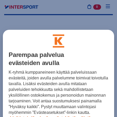
0
tuotetta osto
Parempaa palvelua
evästeiden avulla
K-ryhmä kumppaneineen käyttää palveluissaan
evästeitä, joiden avulla palvelumme toimivat toivotulla
tavalla. Lisäksi evästeiden avulla mitataan
palveluiden tehokkuutta sekä mahdollistetaan
yksilöllinen ostokokemus ja personoidun mainonnan
tarjoaminen. Voit antaa suostumuksesi painamalla
”Hyväksy kaikki”. Pystyt muuttamaan valintojasi
myöhemmin ”Evästeasetukset”-linkin kautta.