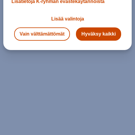
Lisätietoja K-ryhmän evästekäytännöistä
Lisää valintoja
Vain välttämättömät
Hyväksy kaikki