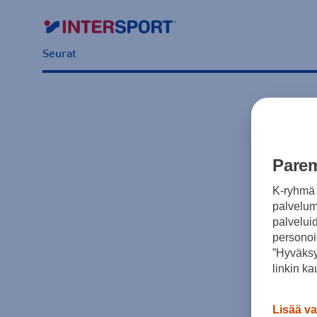
Seurat
Parem
K-ryhmä 
palvelumm
palvelui
personoi
”Hyväksy
linkin ka
Lisää va