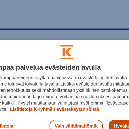
paa palvelua evästeiden avulla
kumppaneineen käyttää palveluissaan evästeitä, joiden avulla
e toimivat toivotulla tavalla. Lisäksi evästeiden avulla mitataa
den tehokkuutta sekä mahdollistetaan yksilöllinen ostokokemus 
dun mainonnan tarjoaminen. Voit antaa suostumuksesi painama
 kaikki”. Pystyt muuttamaan valintojasi myöhemmin ”Evästeaset
utta.
Lisätietoja K-ryhmän evästekäytännöistä
lintoja
Vain välttämättömät
Hyväks