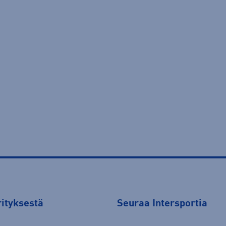
rityksestä
Seuraa Intersportia