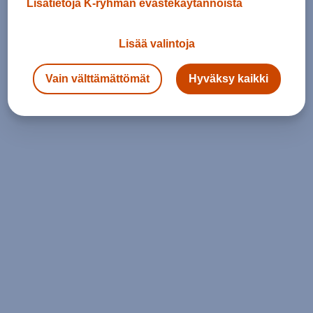
Lisätietoja K-ryhmän evästekäytännöistä
Lisää valintoja
Vain välttämättömät
Hyväksy kaikki