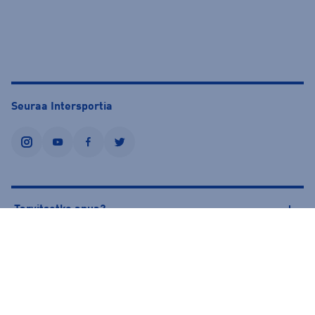
Seuraa Intersportia
instagram
youtube
facebook
twitter
Tarvitsetko apua?
Tietoa Intersportista
© Intersport Finland 2026