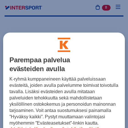
0
tuotetta osto
Parempaa palvelua
evästeiden avulla
K-ryhmä kumppaneineen käyttää palveluissaan
evästeitä, joiden avulla palvelumme toimivat toivotulla
tavalla. Lisäksi evästeiden avulla mitataan
palveluiden tehokkuutta sekä mahdollistetaan
yksilöllinen ostokokemus ja personoidun mainonnan
tarjoaminen. Voit antaa suostumuksesi painamalla
”Hyväksy kaikki”. Pystyt muuttamaan valintojasi
myöhemmin ”Evästeasetukset”-linkin kautta.