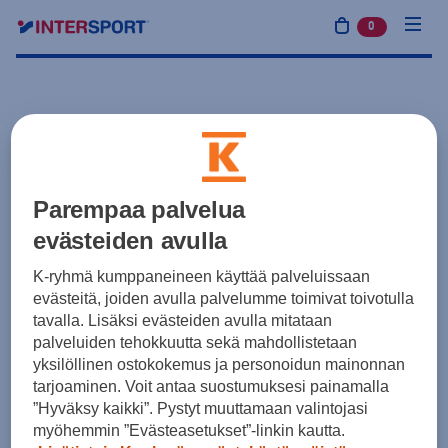
0
tuotetta osto
Parempaa palvelua
evästeiden avulla
K-ryhmä kumppaneineen käyttää palveluissaan
evästeitä, joiden avulla palvelumme toimivat toivotulla
tavalla. Lisäksi evästeiden avulla mitataan
palveluiden tehokkuutta sekä mahdollistetaan
yksilöllinen ostokokemus ja personoidun mainonnan
tarjoaminen. Voit antaa suostumuksesi painamalla
”Hyväksy kaikki”. Pystyt muuttamaan valintojasi
myöhemmin ”Evästeasetukset”-linkin kautta.