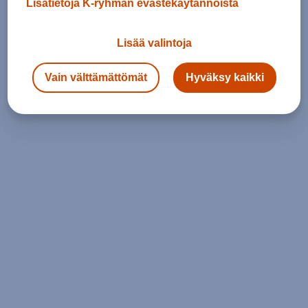
Lisätietoja K-ryhmän evästekäytännöistä
Lisää valintoja
Vain välttämättömät
Hyväksy kaikki