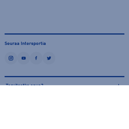
Seuraa Intersportia
instagram
youtube
facebook
twitter
Tarvitsetko apua?
Tietoa Intersportista
© Intersport Finland 2026