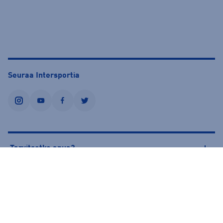
Seuraa Intersportia
instagram
youtube
facebook
twitter
Tarvitsetko apua?
Tietoa Intersportista
© Intersport Finland 2026