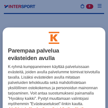
0
tuotetta osto
Parempaa palvelua
evästeiden avulla
K-ryhmä kumppaneineen käyttää palveluissaan
evästeitä, joiden avulla palvelumme toimivat toivotulla
tavalla. Lisäksi evästeiden avulla mitataan
palveluiden tehokkuutta sekä mahdollistetaan
yksilöllinen ostokokemus ja personoidun mainonnan
tarjoaminen. Voit antaa suostumuksesi painamalla
”Hyväksy kaikki”. Pystyt muuttamaan valintojasi
myöhemmin ”Evästeasetukset”-linkin kautta.