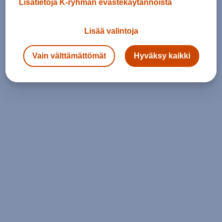
Lisätietoja K-ryhmän evästekäytännöistä
Lisää valintoja
Vain välttämättömät
Hyväksy kaikki