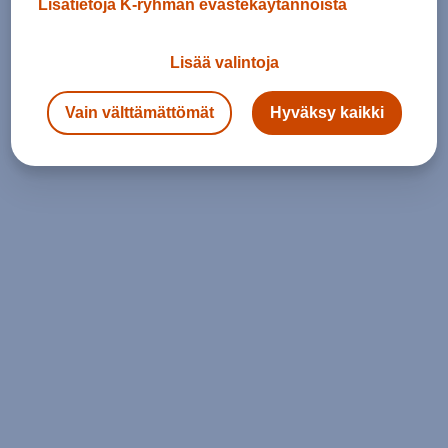
Lisätietoja K-ryhmän evästekäytännöistä
Lisää valintoja
Vain välttämättömät
Hyväksy kaikki