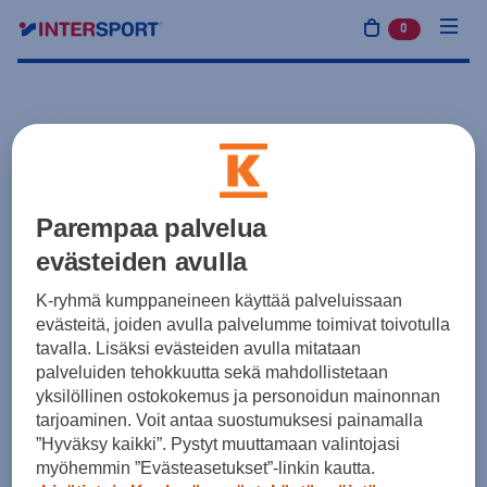
0
tuotetta osto
Parempaa palvelua
evästeiden avulla
K-ryhmä kumppaneineen käyttää palveluissaan
evästeitä, joiden avulla palvelumme toimivat toivotulla
tavalla. Lisäksi evästeiden avulla mitataan
palveluiden tehokkuutta sekä mahdollistetaan
yksilöllinen ostokokemus ja personoidun mainonnan
tarjoaminen. Voit antaa suostumuksesi painamalla
”Hyväksy kaikki”. Pystyt muuttamaan valintojasi
myöhemmin ”Evästeasetukset”-linkin kautta.