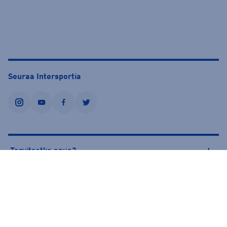
Seuraa Intersportia
instagram
youtube
facebook
twitter
Tarvitsetko apua?
Tietoa Intersportista
© Intersport Finland 2026