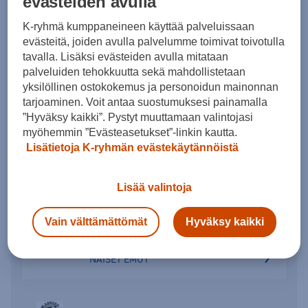
evästeiden avulla
K-ryhmä kumppaneineen käyttää palveluissaan
evästeitä, joiden avulla palvelumme toimivat toivotulla
Salibandy: Aikuiset – Miehet
tavalla. Lisäksi evästeiden avulla mitataan
palveluiden tehokkuutta sekä mahdollistetaan
yksilöllinen ostokokemus ja personoidun mainonnan
MIEHET 2
tarjoaminen. Voit antaa suostumuksesi painamalla
”Hyväksy kaikki”. Pystyt muuttamaan valintojasi
P19 (2007-2009)
myöhemmin ”Evästeasetukset”-linkin kautta.
Lisätietoja K-ryhmän evästekäytännöistä
P22 (2004-2006)
Lisää valintoja
Salibandy: Aikuiset – Naiset
Vain välttämättömät
Hyväksy kaikki
NAISET EMUT