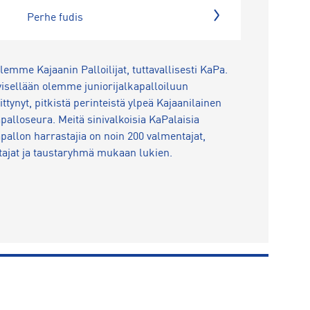
Perhe fudis
lemme Kajaanin Palloilijat, tuttavallisesti KaPa.
isellään olemme juniorijalkapalloiluun
ittynyt, pitkistä perinteistä ylpeä Kajaanilainen
apalloseura. Meitä sinivalkoisia KaPalaisia
apallon harrastajia on noin 200 valmentajat,
tajat ja taustaryhmä mukaan lukien.