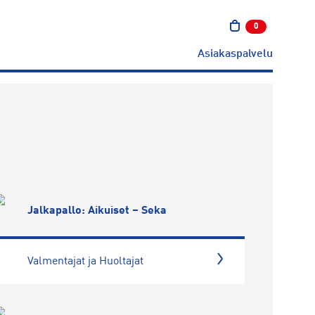
0
tuotetta ostos
Asiakaspalvelu
Jalkapallo: Aikuiset – Seka
Valmentajat ja Huoltajat