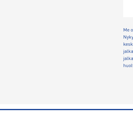
Me o
Nyky
kesk
jalk
jalk
huol