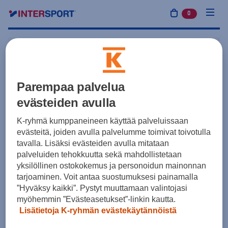
0
tuotetta osto
Forssan Salama
Forssa
Yleisurheilu
Parempaa palvelua
evästeiden avulla
K-ryhmä kumppaneineen käyttää palveluissaan
SEURAA PALVELEVA KAUPPA
evästeitä, joiden avulla palvelumme toimivat toivotulla
Intersport Forssa
tavalla. Lisäksi evästeiden avulla mitataan
Forssa
palveluiden tehokkuutta sekä mahdollistetaan
Katso kaupan tiedot
yksilöllinen ostokokemus ja personoidun mainonnan
tarjoaminen. Voit antaa suostumuksesi painamalla
”Hyväksy kaikki”. Pystyt muuttamaan valintojasi
myöhemmin ”Evästeasetukset”-linkin kautta.
Lisätietoja K-ryhmän evästekäytännöistä
Yleisurheilu: Tapahtumat