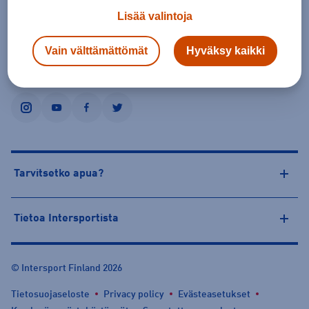
Lisää valintoja
Forssan Salama
Vain välttämättömät
Hyväksy kaikki
Seuraa Intersportia
instagram
youtube
facebook
twitter
Tarvitsetko apua?
Tietoa Intersportista
© Intersport Finland 2026
Tietosuojaseloste
Privacy policy
Evästeasetukset