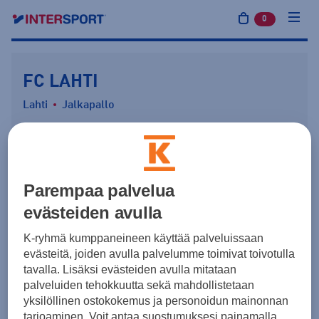
0
tuotetta osto
FC LAHTI
Lahti
Jalkapallo
SEURAA PALVELEVA KAUPPA
Parempaa palvelua
Intersport Lahti Karisma
evästeiden avulla
Lahti
Katso kaupan tiedot
K-ryhmä kumppaneineen käyttää palveluissaan
evästeitä, joiden avulla palvelumme toimivat toivotulla
tavalla. Lisäksi evästeiden avulla mitataan
Näytä Jalkapallo-joukkueet
palveluiden tehokkuutta sekä mahdollistetaan
yksilöllinen ostokokemus ja personoidun mainonnan
tarjoaminen. Voit antaa suostumuksesi painamalla