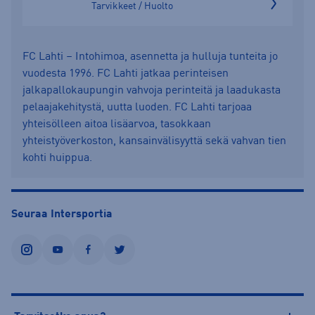
Tarvikkeet / Huolto
FC Lahti – Intohimoa, asennetta ja hulluja tunteita jo
vuodesta 1996. FC Lahti jatkaa perinteisen
jalkapallokaupungin vahvoja perinteitä ja laadukasta
pelaajakehitystä, uutta luoden. FC Lahti tarjoaa
yhteisölleen aitoa lisäarvoa, tasokkaan
yhteistyöverkoston, kansainvälisyyttä sekä vahvan tien
kohti huippua.
Seuraa Intersportia
instagram
youtube
facebook
twitter