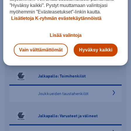
”Hyväksy kaikki”. Pystyt muuttamaan valintojasi
myöhemmin ”Evästeasetukset”-linkin kautta.
Lisätietoja K-ryhmän evästekäytännöistä
Jalkapallo: Nuoret – Seka
Lisää valintoja
SQUADRA25 -Mallisto
Vain välttämättömät
Hyväksy kaikki
TIRO24 -Mallisto
Jalkapallo: Toimihenkilöt
Joukkueiden taustahenkilöt
Jalkapallo: Varusteet ja välineet