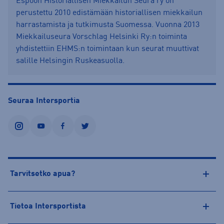
Espoon Historiallisen Miekkailun Seura ry on
perustettu 2010 edistämään historiallisen miekkailun
harrastamista ja tutkimusta Suomessa. Vuonna 2013
Miekkailuseura Vorschlag Helsinki Ry:n toiminta
yhdistettiin EHMS:n toimintaan kun seurat muuttivat
salille Helsingin Ruskeasuolla.
Seuraa Intersportia
instagram
youtube
facebook
twitter
Tarvitsetko apua?
Tietoa Intersportista