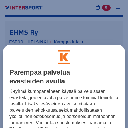
0
tuotetta osto
EHMS Ry
ESPOO - HELSINKI
Kamppailulajit
Parempaa palvelua
SEURAA PALVELEVA KAUPPA
Intersport Helsinki Easton
evästeiden avulla
Helsinki
K-ryhmä kumppaneineen käyttää palveluissaan
Katso kaupan tiedot
evästeitä, joiden avulla palvelumme toimivat toivotulla
tavalla. Lisäksi evästeiden avulla mitataan
Näytä Kamppailulajit-joukkueet
palveluiden tehokkuutta sekä mahdollistetaan
yksilöllinen ostokokemus ja personoidun mainonnan
tarjoaminen. Voit antaa suostumuksesi painamalla