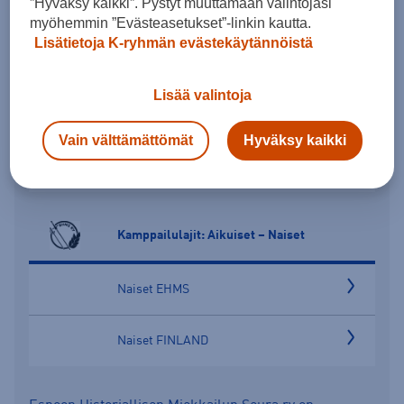
”Hyväksy kaikki”. Pystyt muuttamaan valintojasi
myöhemmin ”Evästeasetukset”-linkin kautta.
Lisätietoja K-ryhmän evästekäytännöistä
Kamppailulajit: Aikuiset – Miehet
Lisää valintoja
Miehet EHMS
Vain välttämättömät
Hyväksy kaikki
Miehet FINLAND
Kamppailulajit: Aikuiset – Naiset
Naiset EHMS
Naiset FINLAND