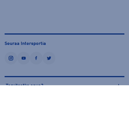
Seuraa Intersportia
instagram
youtube
facebook
twitter
Tarvitsetko apua?
Tietoa Intersportista
© Intersport Finland 2026