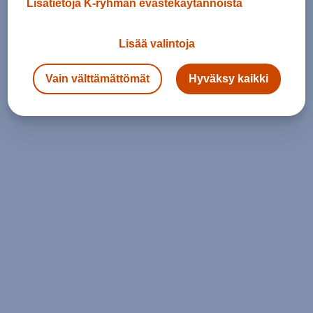
Lisätietoja K-ryhmän evästekäytännöistä
Lisää valintoja
Vain välttämättömät
Hyväksy kaikki