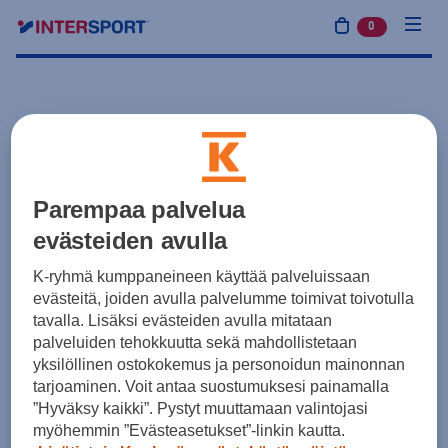
0
tuotetta osto
Parempaa palvelua
evästeiden avulla
K-ryhmä kumppaneineen käyttää palveluissaan
evästeitä, joiden avulla palvelumme toimivat toivotulla
tavalla. Lisäksi evästeiden avulla mitataan
palveluiden tehokkuutta sekä mahdollistetaan
yksilöllinen ostokokemus ja personoidun mainonnan
tarjoaminen. Voit antaa suostumuksesi painamalla
”Hyväksy kaikki”. Pystyt muuttamaan valintojasi
myöhemmin ”Evästeasetukset”-linkin kautta.