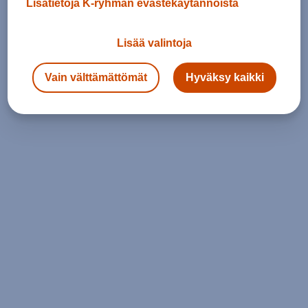
Lisätietoja K-ryhmän evästekäytännöistä
Lisää valintoja
Vain välttämättömät
Hyväksy kaikki