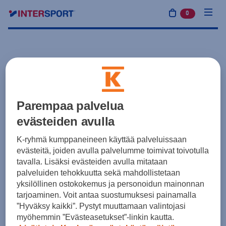
0
tuotetta osto
Parempaa palvelua
evästeiden avulla
K-ryhmä kumppaneineen käyttää palveluissaan
evästeitä, joiden avulla palvelumme toimivat toivotulla
tavalla. Lisäksi evästeiden avulla mitataan
palveluiden tehokkuutta sekä mahdollistetaan
yksilöllinen ostokokemus ja personoidun mainonnan
tarjoaminen. Voit antaa suostumuksesi painamalla
”Hyväksy kaikki”. Pystyt muuttamaan valintojasi
myöhemmin ”Evästeasetukset”-linkin kautta.