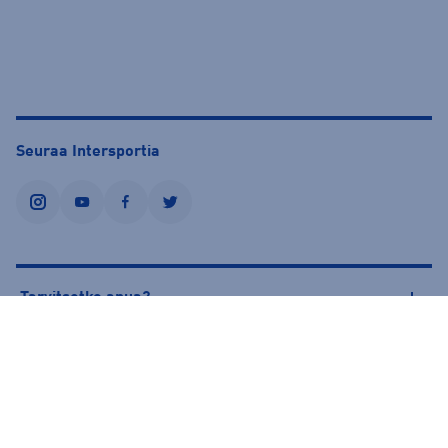
Seuraa Intersportia
instagram
youtube
facebook
twitter
Tarvitsetko apua?
Tietoa Intersportista
© Intersport Finland 2026