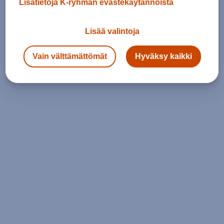
Lisätietoja K-ryhmän evästekäytännöistä
Lisää valintoja
Vain välttämättömät
Hyväksy kaikki