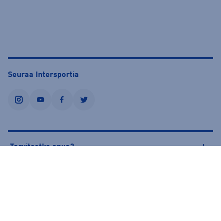
Seuraa Intersportia
instagram
youtube
facebook
twitter
Tarvitsetko apua?
Tietoa Intersportista
© Intersport Finland 2026