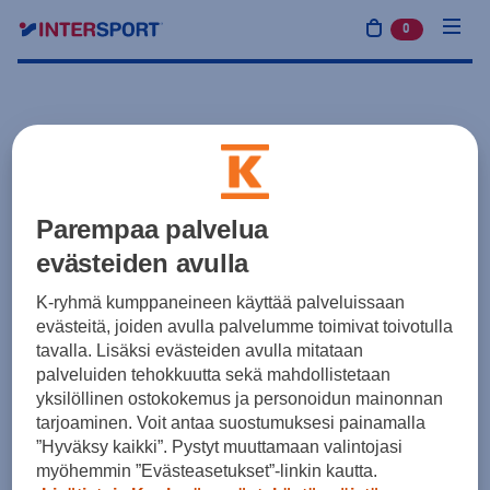
0
tuotetta osto
Parempaa palvelua
evästeiden avulla
K-ryhmä kumppaneineen käyttää palveluissaan
evästeitä, joiden avulla palvelumme toimivat toivotulla
tavalla. Lisäksi evästeiden avulla mitataan
palveluiden tehokkuutta sekä mahdollistetaan
yksilöllinen ostokokemus ja personoidun mainonnan
tarjoaminen. Voit antaa suostumuksesi painamalla
”Hyväksy kaikki”. Pystyt muuttamaan valintojasi
myöhemmin ”Evästeasetukset”-linkin kautta.