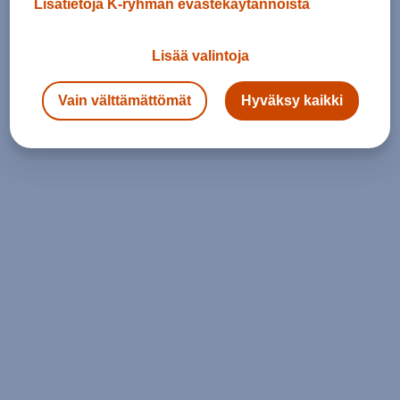
Lisätietoja K-ryhmän evästekäytännöistä
Lisää valintoja
Vain välttämättömät
Hyväksy kaikki