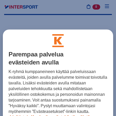
0
tuotetta osto
Parempaa palvelua
evästeiden avulla
K-ryhmä kumppaneineen käyttää palveluissaan
evästeitä, joiden avulla palvelumme toimivat toivotulla
tavalla. Lisäksi evästeiden avulla mitataan
palveluiden tehokkuutta sekä mahdollistetaan
yksilöllinen ostokokemus ja personoidun mainonnan
tarjoaminen. Voit antaa suostumuksesi painamalla
”Hyväksy kaikki”. Pystyt muuttamaan valintojasi
myöhemmin ”Evästeasetukset”-linkin kautta.