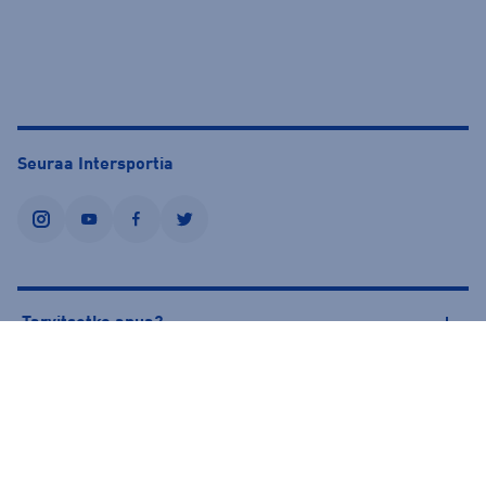
Seuraa Intersportia
instagram
youtube
facebook
twitter
Tarvitsetko apua?
Tietoa Intersportista
© Intersport Finland 2026