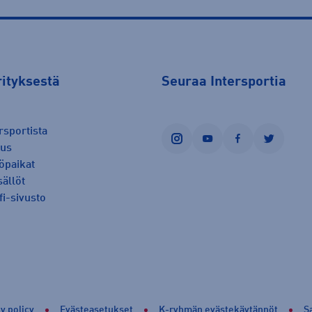
rityksestä
Seuraa Intersportia
rsportista
instagram
youtube
facebook
twitter
uus
öpaikat
sällöt
fi-sivusto
y policy
Evästeasetukset
K-ryhmän evästekäytännöt
S