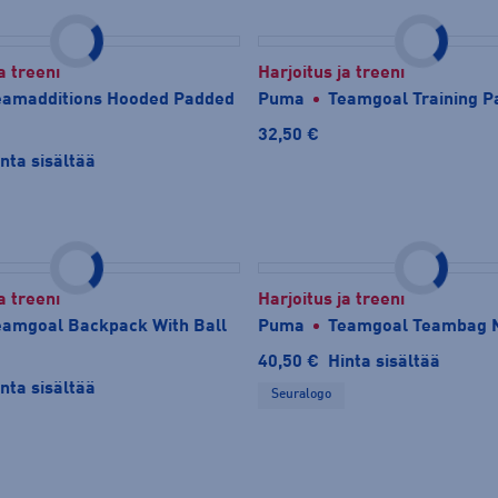
a treeni
Harjoitus ja treeni
eamadditions Hooded Padded
Puma
Teamgoal Training P
32,50 €
nta sisältää
a treeni
Harjoitus ja treeni
eamgoal Backpack With Ball
Puma
Teamgoal Teambag 
40,50 €
Hinta sisältää
nta sisältää
Seuralogo