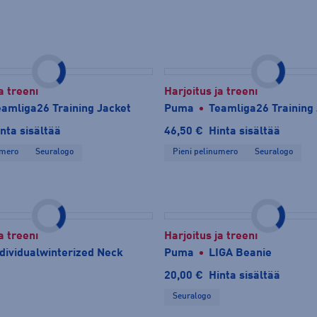
a treeni
Harjoitus ja treeni
eamliga26 Training Jacket
Puma
Teamliga26 Training 
nta sisältää
46,50 €
Hinta sisältää
umero
Seuralogo
Pieni pelinumero
Seuralogo
a treeni
Harjoitus ja treeni
ndividualwinterized Neck
Puma
LIGA Beanie
20,00 €
Hinta sisältää
Seuralogo