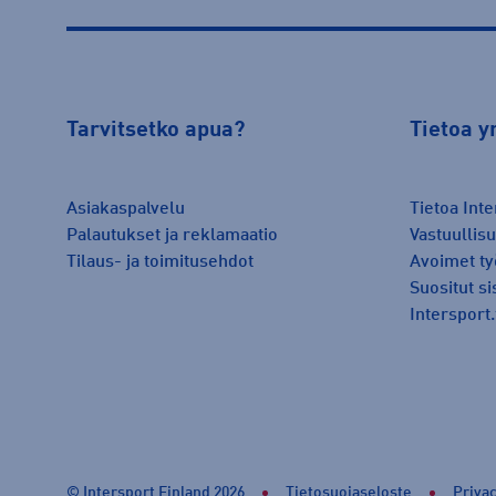
Tarvitsetko apua?
Tietoa y
Asiakaspalvelu
Tietoa Inte
Palautukset ja reklamaatio
Vastuullis
Tilaus- ja toimitusehdot
Avoimet ty
Suositut si
Intersport.
© Intersport Finland 2026
Tietosuojaseloste
Privac