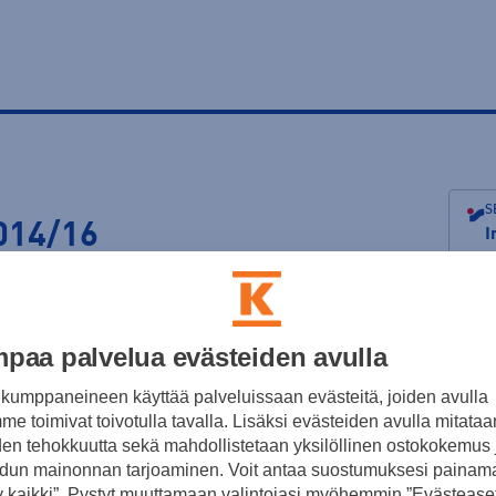
S
014/16
I
V
K
paa palvelua evästeiden avulla
P2012
P2013
P2014
P2015
P2016
P2017
P2018
T2010/11
T2012/13
T201
kumppaneineen käyttää palveluissaan evästeitä, joiden avulla
e toimivat toivotulla tavalla. Lisäksi evästeiden avulla mitataa
den tehokkuutta sekä mahdollistetaan yksilöllinen ostokokemus 
dun mainonnan tarjoaminen. Voit antaa suostumuksesi painama
a treeni
Kotipeli
 kaikki”. Pystyt muuttamaan valintojasi myöhemmin ”Evästeaset