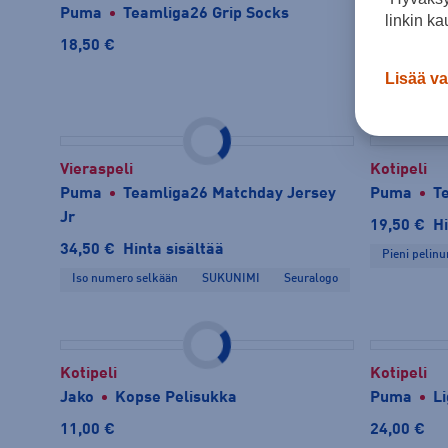
Puma
Teamliga26 Grip Socks
CamelBak
linkin ka
18,50 €
26,00 €
Lisää va
Vieraspeli
Kotipeli
Puma
Teamliga26 Matchday Jersey
Puma
T
Jr
19,50 €
Hi
34,50 €
Hinta sisältää
Pieni pelin
Iso numero selkään
SUKUNIMI
Seuralogo
Kotipeli
Kotipeli
Jako
Kopse Pelisukka
Puma
Li
11,00 €
24,00 €