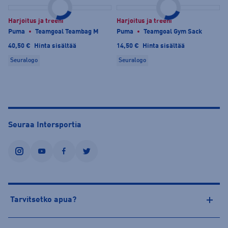
Harjoitus ja treeni
Harjoitus ja treeni
Puma
Teamgoal Teambag M
Puma
Teamgoal Gym Sack
40,50 €
Hinta sisältää
14,50 €
Hinta sisältää
Seuralogo
Seuralogo
Seuraa Intersportia
instagram
youtube
facebook
twitter
Tarvitsetko apua?