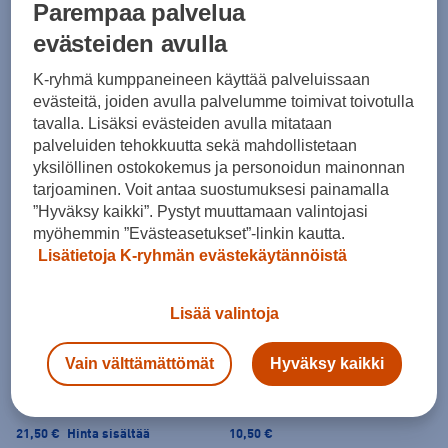
Parempaa palvelua
Harjoitus ja treeni
Harjoitus ja treeni
Puma
Teamliga26 Grip Socks
CamelBak
Trive Chute Mag
evästeiden avulla
Seura
18,50 €
K-ryhmä kumppaneineen käyttää palveluissaan
26,00 €
evästeitä, joiden avulla palvelumme toimivat toivotulla
tavalla. Lisäksi evästeiden avulla mitataan
palveluiden tehokkuutta sekä mahdollistetaan
Kotipeli
Vieraspeli
yksilöllinen ostokokemus ja personoidun mainonnan
Puma
Teamliga26 Matchday
Puma
Teamliga26 Matchday
tarjoaminen. Voit antaa suostumuksesi painamalla
Jersey
Jersey
”Hyväksy kaikki”. Pystyt muuttamaan valintojasi
43,50 €
Hinta sisältää
38,50 €
Hinta sisältää
myöhemmin ”Evästeasetukset”-linkin kautta.
Lisätietoja K-ryhmän evästekäytännöistä
Iso numero selkään
Iso numero selkään
SUKUNIMI
NEON AUDIT -selkään numeron alle
Seuralogo
SUKUNIMI
Seuralogo
Lisää valintoja
Vain välttämättömät
Hyväksy kaikki
Kotipeli
Kotipeli
Puma
Teamgoal Shorts
Puma
Liga Socks Core
21,50 €
Hinta sisältää
10,50 €