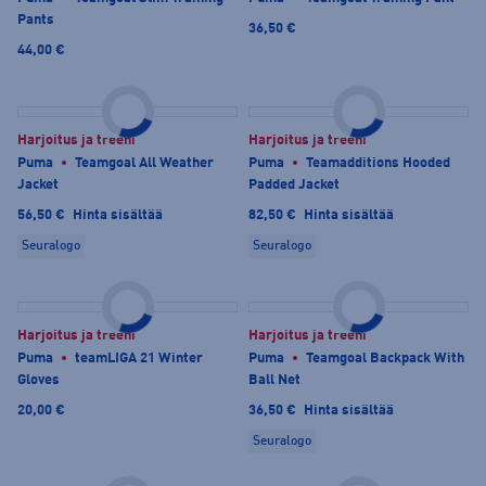
Pants
36,50 €
44,00 €
Harjoitus ja treeni
Harjoitus ja treeni
Puma
Teamgoal All Weather
Puma
Teamadditions Hooded
Jacket
Padded Jacket
56,50 €
Hinta sisältää
82,50 €
Hinta sisältää
Seuralogo
Seuralogo
Harjoitus ja treeni
Harjoitus ja treeni
Puma
teamLIGA 21 Winter
Puma
Teamgoal Backpack With
Gloves
Ball Net
20,00 €
36,50 €
Hinta sisältää
Seuralogo