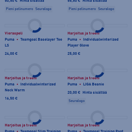
50,50 €
Hinta sisältää
55,50 €
Hinta sisältää
Pieni pelinumero
Seuralogo
Pieni pelinumero
Seuralogo
Vieraspeli
Harjoitus ja treeni
Puma
Teamgoal Baselayer Tee
Puma
Individualwinterized
LS
Player Glove
24,00 €
25,00 €
Harjoitus ja treeni
Harjoitus ja treeni
Puma
Individualwinterized
Puma
LIGA Beanie
Neck Warm
20,00 €
Hinta sisältää
16,50 €
Seuralogo
Harjoitus ja treeni
Harjoitus ja treeni
Puma
Teamgoal Slim Training
Puma
Teamgoal Training Pant