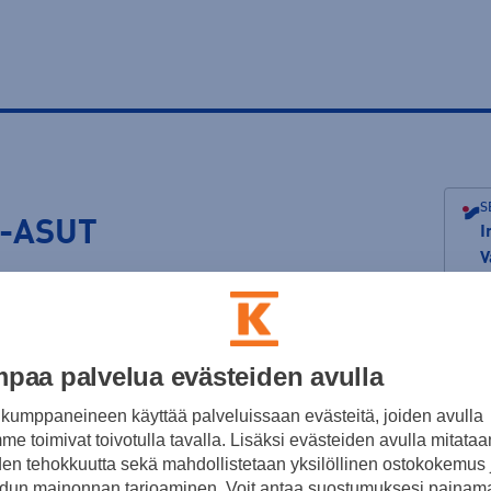
S
V-ASUT
I
V
K
P2012
P2013
P2014
P2015
P2016
P2017
P2018
T2010/11
T2012/13
T201
paa palvelua evästeiden avulla
kumppaneineen käyttää palveluissaan evästeitä, joiden avulla
e toimivat toivotulla tavalla. Lisäksi evästeiden avulla mitataa
den tehokkuutta sekä mahdollistetaan yksilöllinen ostokokemus 
Kotipeli
dun mainonnan tarjoaminen. Voit antaa suostumuksesi painama