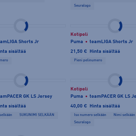
Seuralogo
Kotipeli
eamLIGA Shorts Jr
Puma
teamLIGA Shorts Jr
nta sisältää
21,50 €
Hinta sisältää
umero
Pieni pelinumero
Kotipeli
eamPACER GK LS Jersey
Puma
teamPACER GK LS Je
nta sisältää
40,00 €
Hinta sisältää
selkään
SUKUNIMI SELKÄÄN
Iso numero selkään
Nimi selkään
Seuralogo