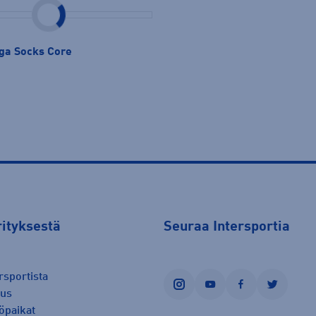
iga Socks Core
rityksestä
Seuraa Intersportia
rsportista
instagram
youtube
facebook
twitter
uus
öpaikat