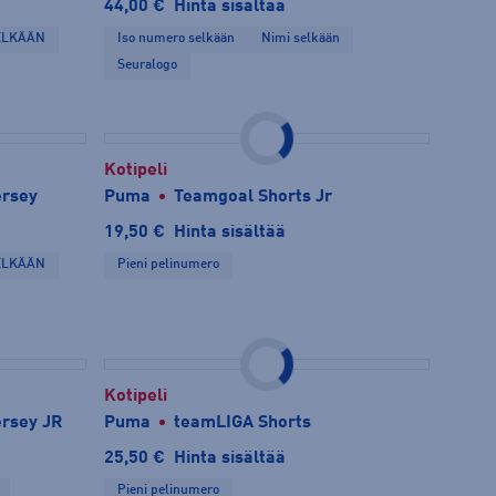
44,00 €
Hinta sisältää
ELKÄÄN
Iso numero selkään
Nimi selkään
Seuralogo
Kotipeli
rsey
Puma
Teamgoal Shorts Jr
19,50 €
Hinta sisältää
ELKÄÄN
Pieni pelinumero
Kotipeli
rsey JR
Puma
teamLIGA Shorts
25,50 €
Hinta sisältää
Pieni pelinumero