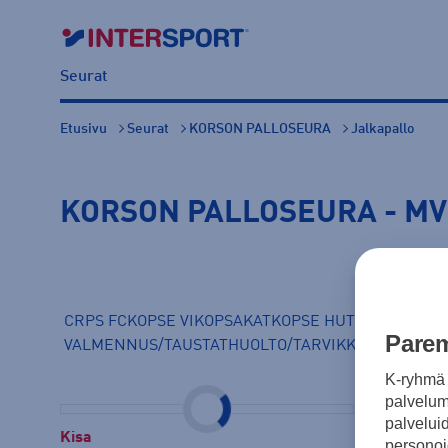
Seurat
Etusivu
Seurat
KORSON PALLOSEURA
Jalkapallo
KORSON PALLOSEURA - M
CRPS FC
KOPSE VI
KOPSAKAT
KOPSE HUTI
P2010
P2011
Parem
VALMENNUS/TAUSTAT
HUOLTO/TARVIKKEET
K-ryhmä 
palvelumm
palvelui
Kisa
Kisa
personoi