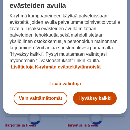
Harjoitus ja treeni
Harjoitus ja treeni
evästeiden avulla
Puma
Teamliga26 Grip Socks
Puma
Teamgoal Teambag L
K-ryhmä kumppaneineen käyttää palveluissaan
18,50 €
44,50 €
Hinta sisältää
evästeitä, joiden avulla palvelumme toimivat toivotulla
Seuralogo
tavalla. Lisäksi evästeiden avulla mitataan
palveluiden tehokkuutta sekä mahdollistetaan
yksilöllinen ostokokemus ja personoidun mainonnan
tarjoaminen. Voit antaa suostumuksesi painamalla
Harjoitus ja treeni
Edge
Taktiikkataulu Jalkapallo
”Hyväksy kaikki”. Pystyt muuttamaan valintojasi
Puma
Team Ballsack (16)
19,90 €
myöhemmin ”Evästeasetukset”-linkin kautta.
37,00 €
Lisätietoja K-ryhmän evästekäytännöistä
Lisää valintoja
Koolpak
Ensiapulaukku Handy
Koolpak
Ensiapulaukku
Astroturf
24,90 €
Vain välttämättömät
Hyväksy kaikki
79,90 €
Harjoitus ja treeni
Harjoitus ja treeni