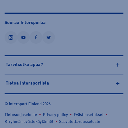
Seuraa Intersportia
instagram
youtube
facebook
twitter
Tarvitsetko apua?
Tietoa Intersportista
© Intersport Finland 2026
Tietosuojaseloste
Privacy policy
Evästeasetukset
K-ryhmän evästekäytännöt
Saavutettavuusseloste