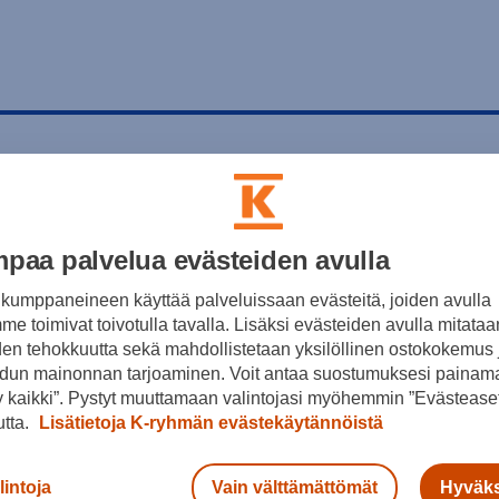
paa palvelua evästeiden avulla
kumppaneineen käyttää palveluissaan evästeitä, joiden avulla
e toimivat toivotulla tavalla. Lisäksi evästeiden avulla mitataa
den tehokkuutta sekä mahdollistetaan yksilöllinen ostokokemus 
dun mainonnan tarjoaminen. Voit antaa suostumuksesi painama
 kaikki”. Pystyt muuttamaan valintojasi myöhemmin ”Evästeaset
utta.
Lisätietoja K-ryhmän evästekäytännöistä
lintoja
Vain välttämättömät
Hyväks