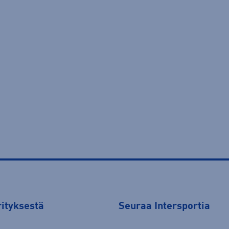
rityksestä
Seuraa Intersportia