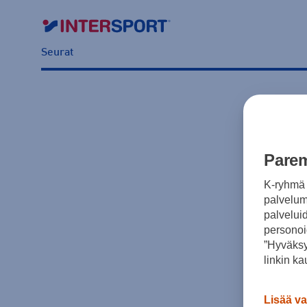
Seurat
Parem
K-ryhmä 
palvelumm
palvelui
personoi
”Hyväksy
linkin ka
Lisää va