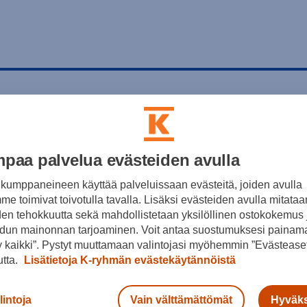
paa palvelua evästeiden avulla
kumppaneineen käyttää palveluissaan evästeitä, joiden avulla
e toimivat toivotulla tavalla. Lisäksi evästeiden avulla mitataa
den tehokkuutta sekä mahdollistetaan yksilöllinen ostokokemus 
dun mainonnan tarjoaminen. Voit antaa suostumuksesi painama
 kaikki”. Pystyt muuttamaan valintojasi myöhemmin ”Evästeaset
utta.
Lisätietoja K-ryhmän evästekäytännöistä
lintoja
Vain välttämättömät
Hyväks