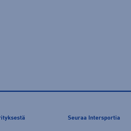
rityksestä
Seuraa Intersportia