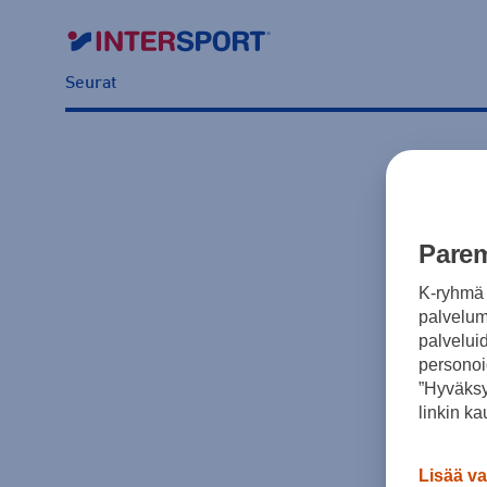
Seurat
Parem
K-ryhmä 
palvelumm
palvelui
personoi
”Hyväksy
linkin ka
Lisää va