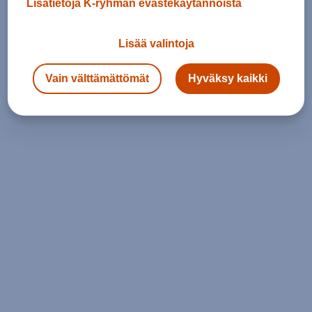
Lisätietoja K-ryhmän evästekäytännöistä
Lisää valintoja
Vain välttämättömät
Hyväksy kaikki