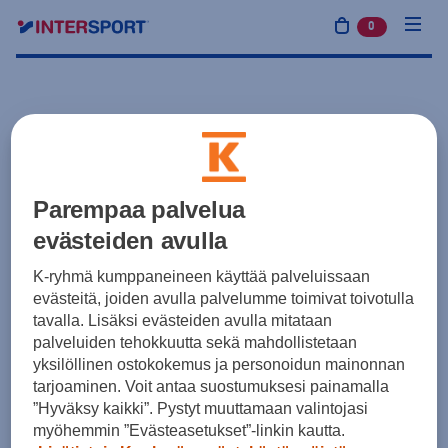
0
tuotetta osto
Parempaa palvelua
evästeiden avulla
K-ryhmä kumppaneineen käyttää palveluissaan
evästeitä, joiden avulla palvelumme toimivat toivotulla
tavalla. Lisäksi evästeiden avulla mitataan
palveluiden tehokkuutta sekä mahdollistetaan
yksilöllinen ostokokemus ja personoidun mainonnan
tarjoaminen. Voit antaa suostumuksesi painamalla
”Hyväksy kaikki”. Pystyt muuttamaan valintojasi
myöhemmin ”Evästeasetukset”-linkin kautta.