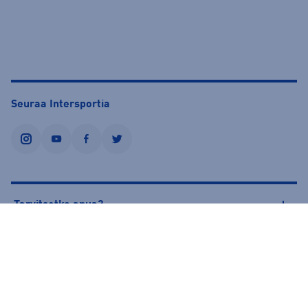
Seuraa Intersportia
instagram
youtube
facebook
twitter
Tarvitsetko apua?
Tietoa Intersportista
© Intersport Finland 2026