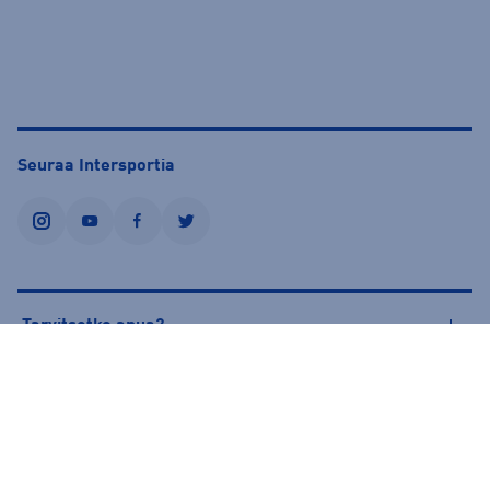
Seuraa Intersportia
instagram
youtube
facebook
twitter
Tarvitsetko apua?
Tietoa Intersportista
© Intersport Finland 2026