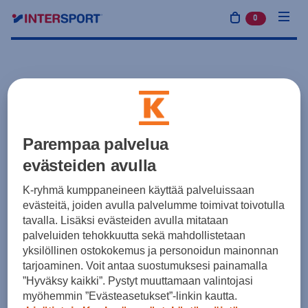
0
tuotetta osto
Parempaa palvelua
evästeiden avulla
K-ryhmä kumppaneineen käyttää palveluissaan
evästeitä, joiden avulla palvelumme toimivat toivotulla
tavalla. Lisäksi evästeiden avulla mitataan
palveluiden tehokkuutta sekä mahdollistetaan
yksilöllinen ostokokemus ja personoidun mainonnan
tarjoaminen. Voit antaa suostumuksesi painamalla
”Hyväksy kaikki”. Pystyt muuttamaan valintojasi
myöhemmin ”Evästeasetukset”-linkin kautta.