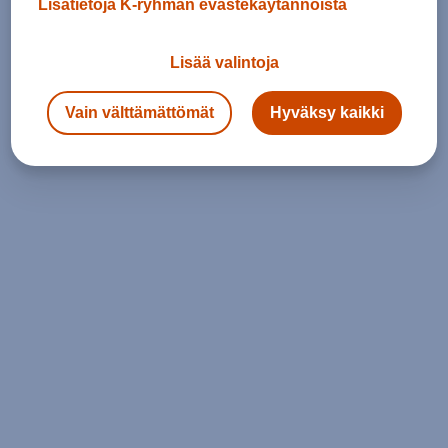
Lisätietoja K-ryhmän evästekäytännöistä
Lisää valintoja
Vain välttämättömät
Hyväksy kaikki