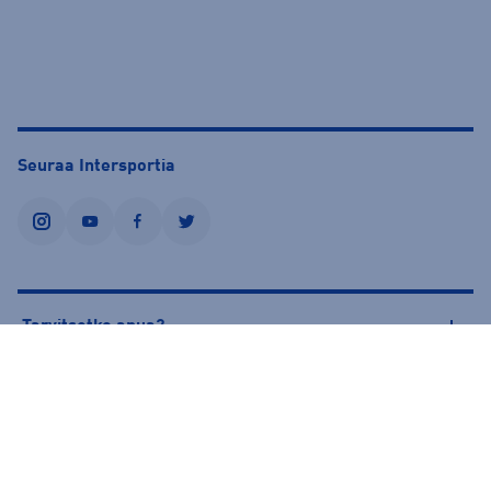
Seuraa Intersportia
instagram
youtube
facebook
twitter
Tarvitsetko apua?
Tietoa Intersportista
© Intersport Finland 2026