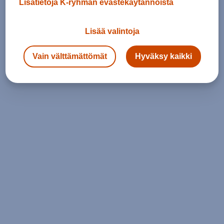
Lisätietoja K-ryhmän evästekäytännöistä
Lisää valintoja
Vain välttämättömät
Hyväksy kaikki