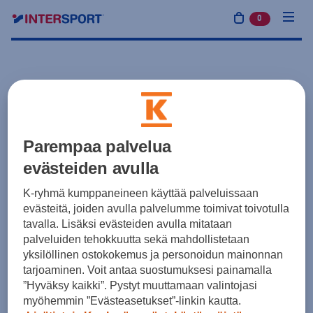
0
tuotetta osto
Parempaa palvelua
evästeiden avulla
K-ryhmä kumppaneineen käyttää palveluissaan
evästeitä, joiden avulla palvelumme toimivat toivotulla
tavalla. Lisäksi evästeiden avulla mitataan
palveluiden tehokkuutta sekä mahdollistetaan
yksilöllinen ostokokemus ja personoidun mainonnan
tarjoaminen. Voit antaa suostumuksesi painamalla
”Hyväksy kaikki”. Pystyt muuttamaan valintojasi
myöhemmin ”Evästeasetukset”-linkin kautta.