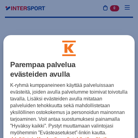
0
tuotetta osto
Parempaa palvelua
evästeiden avulla
K-ryhmä kumppaneineen käyttää palveluissaan
evästeitä, joiden avulla palvelumme toimivat toivotulla
tavalla. Lisäksi evästeiden avulla mitataan
palveluiden tehokkuutta sekä mahdollistetaan
yksilöllinen ostokokemus ja personoidun mainonnan
tarjoaminen. Voit antaa suostumuksesi painamalla
”Hyväksy kaikki”. Pystyt muuttamaan valintojasi
myöhemmin ”Evästeasetukset”-linkin kautta.