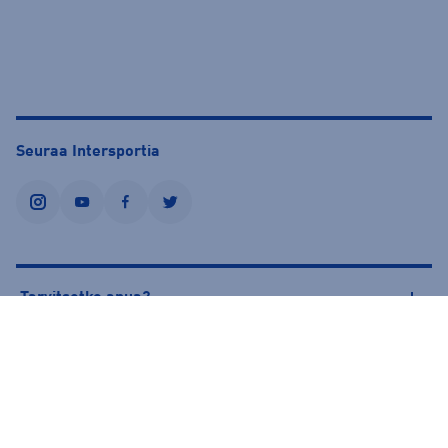
Seuraa Intersportia
instagram
youtube
facebook
twitter
Tarvitsetko apua?
Tietoa Intersportista
© Intersport Finland 2026