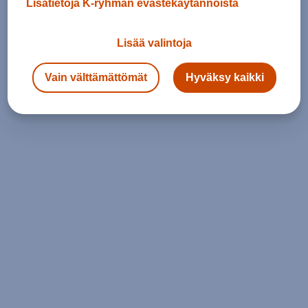
Lisätietoja K-ryhmän evästekäytännöistä
Lisää valintoja
Vain välttämättömät
Hyväksy kaikki