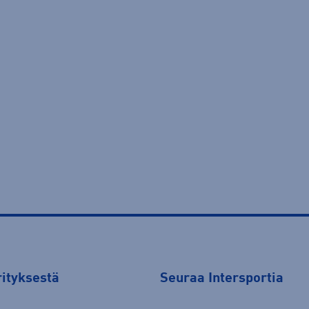
rityksestä
Seuraa Intersportia