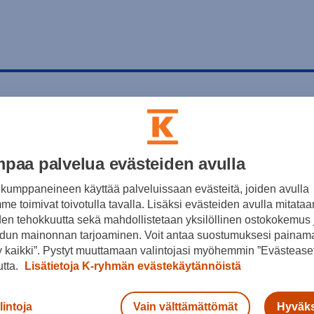
paa palvelua evästeiden avulla
kumppaneineen käyttää palveluissaan evästeitä, joiden avulla
e toimivat toivotulla tavalla. Lisäksi evästeiden avulla mitataa
den tehokkuutta sekä mahdollistetaan yksilöllinen ostokokemus 
dun mainonnan tarjoaminen. Voit antaa suostumuksesi painama
 kaikki”. Pystyt muuttamaan valintojasi myöhemmin ”Evästeaset
utta.
Lisätietoja K-ryhmän evästekäytännöistä
lintoja
Vain välttämättömät
Hyväks