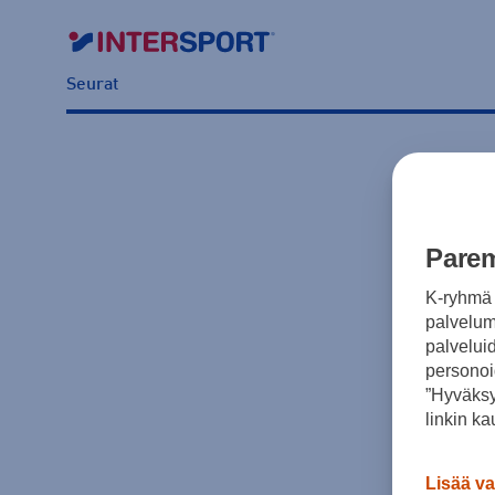
Seurat
Parem
K-ryhmä 
palvelumm
palvelui
personoi
”Hyväksy
linkin ka
Lisää va