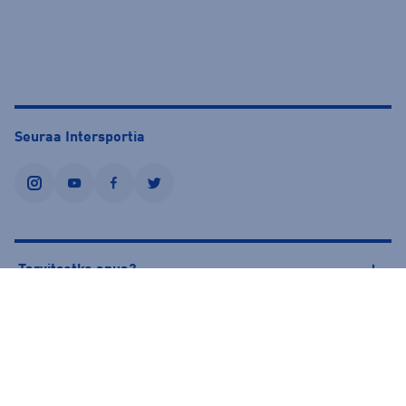
Seuraa Intersportia
instagram
youtube
facebook
twitter
Tarvitsetko apua?
Tietoa Intersportista
© Intersport Finland 2026