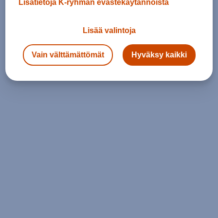
Lisätietoja K-ryhmän evästekäytännöistä
Lisää valintoja
Vain välttämättömät
Hyväksy kaikki