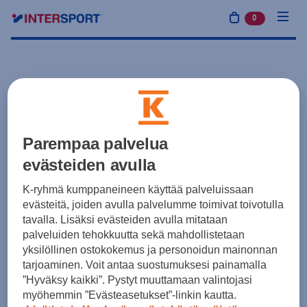
0
tuotetta osto
Parempaa palvelua
evästeiden avulla
K-ryhmä kumppaneineen käyttää palveluissaan
evästeitä, joiden avulla palvelumme toimivat toivotulla
tavalla. Lisäksi evästeiden avulla mitataan
palveluiden tehokkuutta sekä mahdollistetaan
yksilöllinen ostokokemus ja personoidun mainonnan
tarjoaminen. Voit antaa suostumuksesi painamalla
”Hyväksy kaikki”. Pystyt muuttamaan valintojasi
myöhemmin ”Evästeasetukset”-linkin kautta.