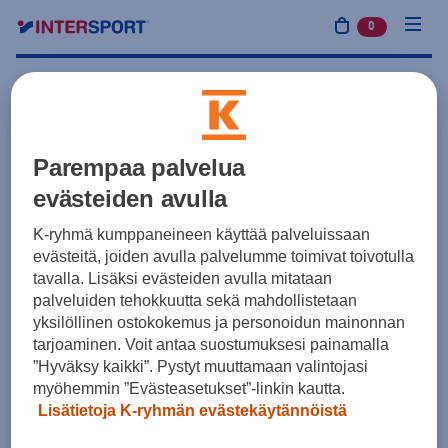
0
tuotetta osto
Tilaa seurakaupasta
Parempaa palvelua
Joukkueesi viralliset
evästeiden avulla
vaatteet
K-ryhmä kumppaneineen käyttää palveluissaan
evästeitä, joiden avulla palvelumme toimivat toivotulla
tavalla. Lisäksi evästeiden avulla mitataan
Paljon kokoja ja laaja valikoima tuotteita, jotka saat
palveluiden tehokkuutta sekä mahdollistetaan
ammattimaisin seura-, joukkue- ja pelaajatunnuksin.
yksilöllinen ostokokemus ja personoidun mainonnan
tarjoaminen. Voit antaa suostumuksesi painamalla
Aloita valitsemalla seurasi.
”Hyväksy kaikki”. Pystyt muuttamaan valintojasi
myöhemmin ”Evästeasetukset”-linkin kautta.
Lisätietoja K-ryhmän evästekäytännöistä
search