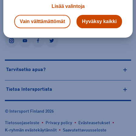
Lisää valintoja
Vain välttämättömät
Hyväksy kaikki
Seuraa Intersportia
instagram
youtube
facebook
twitter
Tarvitsetko apua?
Tietoa Intersportista
© Intersport Finland 2026
Tietosuojaseloste
Privacy policy
Evästeasetukset
K-ryhmän evästekäytännöt
Saavutettavuusseloste